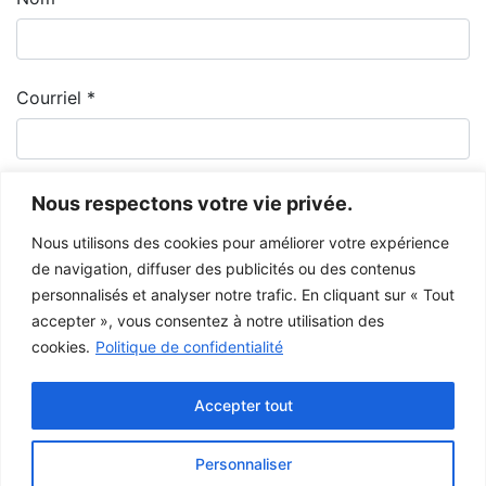
Courriel
*
Nous respectons votre vie privée.
Nous utilisons des cookies pour améliorer votre expérience
de navigation, diffuser des publicités ou des contenus
personnalisés et analyser notre trafic. En cliquant sur « Tout
accepter », vous consentez à notre utilisation des
cookies.
Politique de confidentialité
Le Musée de la Gaspésie permet et encourage le libre partage des
images à des fins personnelles et non-commerciales, à condition de ne
Accepter tout
pas modifier l’œuvre et d’inscrire la référence complète.
Pour toute autre utilisation à des fins publiques, veuillez contacter le
centre d'archives
du Musée de la Gaspésie.
Personnaliser
Ce projet a été rendu possible grâce au