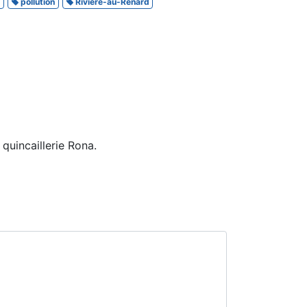
n
pollution
Rivière-au-Renard
 quincaillerie Rona.