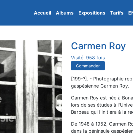
Accueil
Albums
Expositions
Tarifs
E
Carmen Roy
Visité: 958 fois
Commander
[199-?]. - Photographie repr
gaspésienne Carmen Roy.
Carmen Roy est née à Bonav
lors de ses études à l'Univer
Barbeau qui l'initiera à la r
De 1948 à 1952, Carmen Ro
dans la péninsule gaspésien