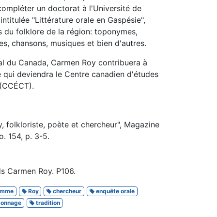
ompléter un doctorat à l'Université de
intitulée "Littérature orale en Gaspésie",
es du folklore de la région: toponymes,
es, chansons, musiques et bien d'autres.
l du Canada, Carmen Roy contribuera à
re qui deviendra le Centre canadien d'études
e (CCÉCT).
 folkloriste, poète et chercheur", Magazine
. 154, p. 3-5.
ds Carmen Roy. P106.
emme
Roy
chercheur
enquête orale
sonnage
tradition