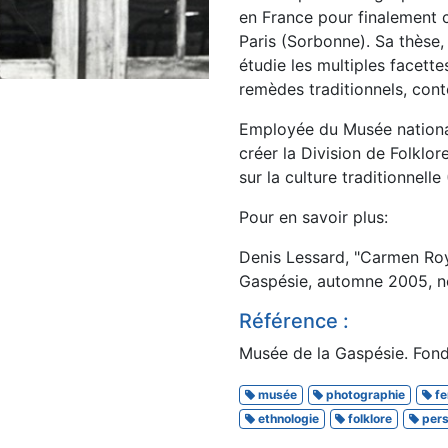
en France pour finalement c
Paris (Sorbonne). Sa thèse, 
étudie les multiples facett
remèdes traditionnels, cont
Employée du Musée nationa
créer la Division de Folklo
sur la culture traditionnell
Pour en savoir plus:
Denis Lessard, "Carmen Roy,
Gaspésie, automne 2005, no
Référence :
Musée de la Gaspésie. Fon
musée
photographie
f
ethnologie
folklore
per