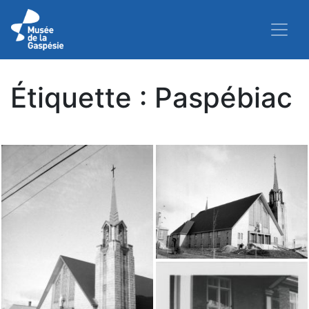
Étiquette :
Paspébiac