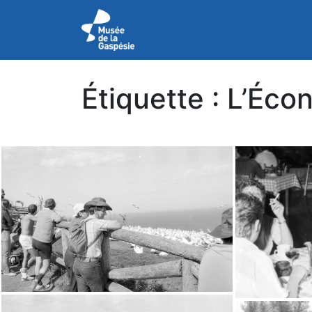
Étiquette :
L’Éco