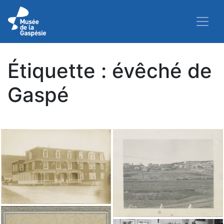
Étiquette :
évêché de
Gaspé