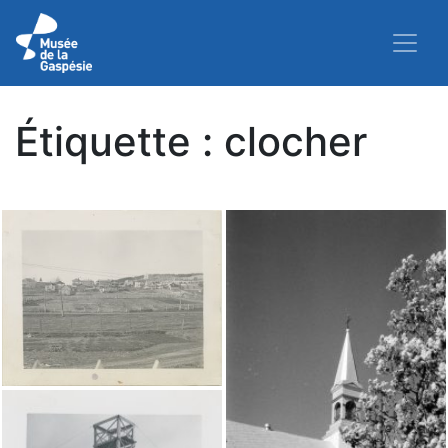
Étiquette :
clocher