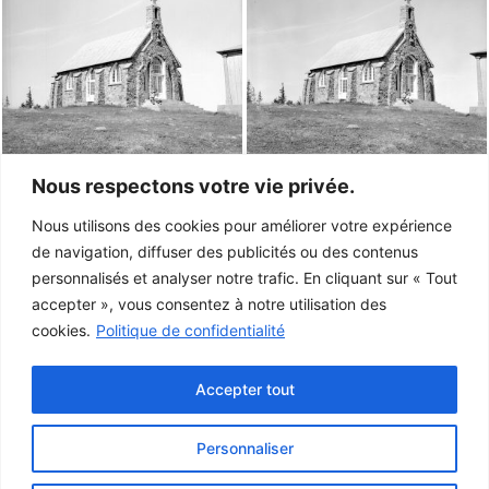
Nous respectons votre vie privée.
Nous utilisons des cookies pour améliorer votre expérience
de navigation, diffuser des publicités ou des contenus
personnalisés et analyser notre trafic. En cliquant sur « Tout
accepter », vous consentez à notre utilisation des
cookies.
Politique de confidentialité
Accepter tout
Il n'y a plus de photos à charger.
Personnaliser
Ce projet a été rendu possible grâce au