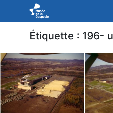
Étiquette :
196- u