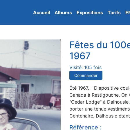
Accueil
Albums
Expositions
Tarifs
E
Fêtes du 100
1967
Visité: 105 fois
Commander
Été 1967. - Diapositive coul
Canada à Restigouche. On vo
"Cedar Lodge" à Dalhousie
porter une tenue vestimenta
Centenaire, Dalhousie étant
Référence :