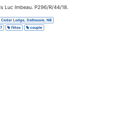
ds Luc Imbeau. P296/R/44/18.
Cedar Lodge, Dalhousie, NB
67
fêtes
couple