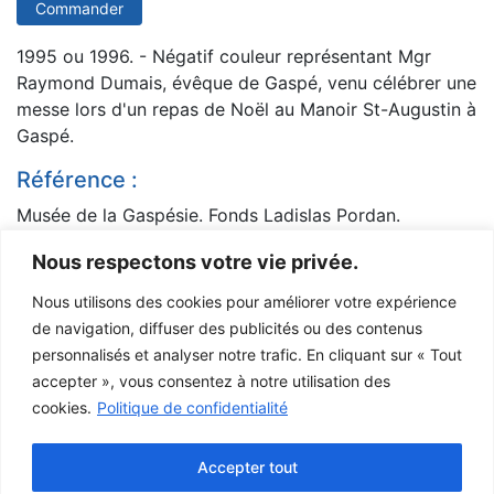
Commander
1995 ou 1996. - Négatif couleur représentant Mgr
Raymond Dumais, évêque de Gaspé, venu célébrer une
messe lors d'un repas de Noël au Manoir St-Augustin à
Gaspé.
Référence :
Musée de la Gaspésie. Fonds Ladislas Pordan.
P268/5/2/2/1264.
Nous respectons votre vie privée.
199-
Fonds Ladislas Pordan
Manoir St-Augustin
Nous utilisons des cookies pour améliorer votre expérience
Mgr Raymond Dumais
Évêque de Gaspé
messe
de navigation, diffuser des publicités ou des contenus
repas de Noël
Gaspé (secteur York)
personnalisés et analyser notre trafic. En cliquant sur « Tout
accepter », vous consentez à notre utilisation des
Les commentaires sont fermés
cookies.
Politique de confidentialité
Le Musée de la Gaspésie permet et encourage le libre partage des
images à des fins personnelles et non-commerciales, à condition de ne
Accepter tout
pas modifier l’œuvre et d’inscrire la référence complète.
Pour toute autre utilisation à des fins publiques, veuillez contacter le